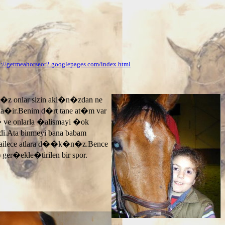
p://getmeahorseor2.googlepages.com/index.html
n�z onlar sizin akl�n�zdan ne
ayla�ir.Benim d�rt tane at�m var
� ve onlarla �alismayi �ok
.Ata binmeyi bana babam
 ailece atlara d��k�n�z.Bence
 ger�ekle�tirilen bir spor.