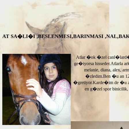
AT SA�LI�I ,BESLENMESI,BARINMASI ,NAL,BAKIM VS. A
Atlar �ok �zel canl�lard�
ge�iyorsa hisseder.Atlarla a
melanie, diana, alex, 
�zledim.Ben �u an 12
�gretiyor.Karde�im de �u 
en g�zel spor binicilik