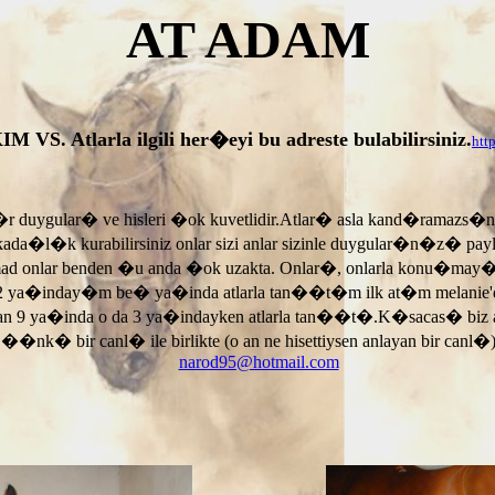
AT ADAM
tlarla ilgili her�eyi bu adreste bulabilirsiniz.
htt
r duygular� ve hisleri �ok kuvetlidir.Atlar� asla kand�ramazs�
rkada�l�k kurabilirsiniz onlar sizi anlar sizinle duygular�n�z� p
armad onlar benden �u anda �ok uzakta. Onlar�, onlarla konu�may
 ya�inday�m be� ya�inda atlarla tan��t�m ilk at�m melanie'di
an 9 ya�inda o da 3 ya�indayken atlarla tan��t�.K�sacas� biz
, ��nk� bir canl� ile birlikte (o an ne hisettiysen anlayan bir canl�)
narod95@hotmail.com