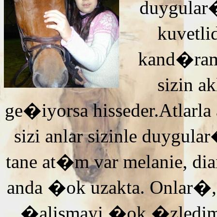
duygular�
kuvetli
kand�ra
sizin 
ge�iyorsa hisseder.Atlarla
sizi anlar sizinle duyg
tane at�m var melanie, di
anda �ok uzakta. Onlar�,
�alismayi �ok �zledi