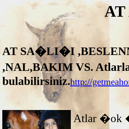
AT
AT SA�LI�I ,BESLEN
,NAL,BAKIM VS. Atlarla i
bulabilirsiniz.
http://getmeah
Atlar �ok 