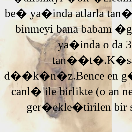
be� ya�inda atlarla tan
binmeyi bana babam �g
ya�inda o da 3
tan��t�.K�saca
d��k�n�z.Bence en g�ze
canl� ile birlikte (o an n
ger�ekle�tirilen bir 