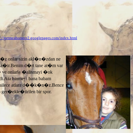
p://getmeahorseor2.googlepages.com/index.html
n�z onlar sizin akl�n�zdan ne
ayla�ir.Benim d�rt tane at�m var
� ve onlarla �alismayi �ok
.Ata binmeyi bana babam
 ailece atlara d��k�n�z.Bence
 ger�ekle�tirilen bir spor.