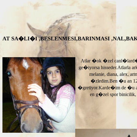
AT SA�LI�I ,BESLENMESI,BARINMASI ,NAL,BAKIM VS. A
Atlar �ok �zel canl�lard�
ge�iyorsa hisseder.Atlarla a
melanie, diana, alex, 
�zledim.Ben �u an 12
�gretiyor.Karde�im de �u 
en g�zel spor binicilik