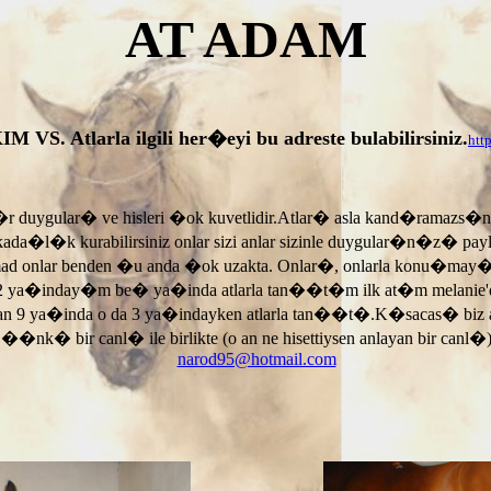
AT ADAM
tlarla ilgili her�eyi bu adreste bulabilirsiniz.
htt
r duygular� ve hisleri �ok kuvetlidir.Atlar� asla kand�ramazs�
rkada�l�k kurabilirsiniz onlar sizi anlar sizinle duygular�n�z� p
armad onlar benden �u anda �ok uzakta. Onlar�, onlarla konu�may
 ya�inday�m be� ya�inda atlarla tan��t�m ilk at�m melanie'di
an 9 ya�inda o da 3 ya�indayken atlarla tan��t�.K�sacas� biz
, ��nk� bir canl� ile birlikte (o an ne hisettiysen anlayan bir canl�)
narod95@hotmail.com