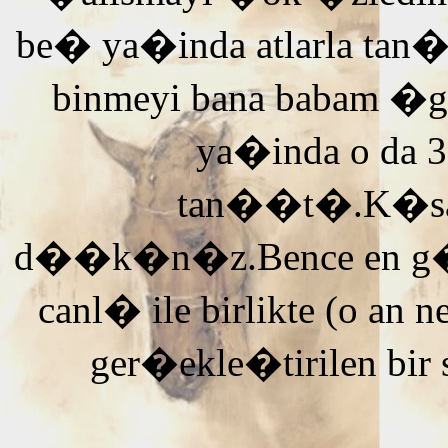
be� ya�inda atlarla tan
binmeyi bana babam �g
ya�inda o da 3
tan��t�.K�saca
d��k�n�z.Bence en g�ze
canl� ile birlikte (o an n
ger�ekle�tirilen bir 