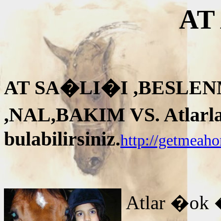
AT
AT SA�LI�I ,BESLEN
,NAL,BAKIM VS. Atlarla i
bulabilirsiniz.
http://getmeah
Atlar �ok 