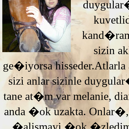
duygular�
kuvetli
kand�ra
sizin 
ge�iyorsa hisseder.Atlarla
sizi anlar sizinle duyg
tane at�m var melanie, di
anda �ok uzakta. Onlar�,
�alismayi �ok �zledi