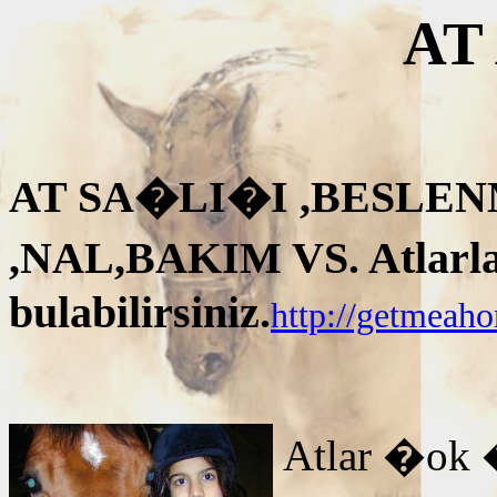
AT
AT SA�LI�I ,BESLEN
,NAL,BAKIM VS. Atlarla i
bulabilirsiniz.
http://getmeah
Atlar �ok 