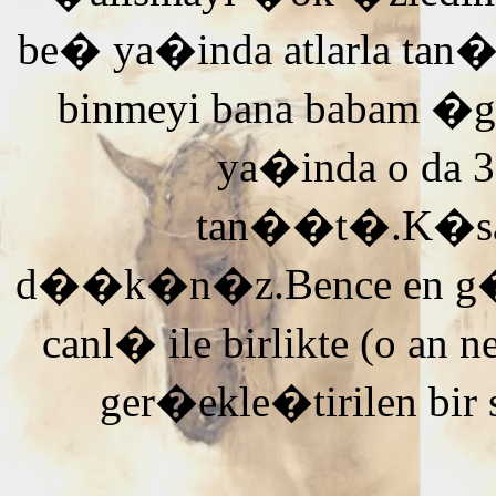
be� ya�inda atlarla tan
binmeyi bana babam �g
ya�inda o da 3
tan��t�.K�saca
d��k�n�z.Bence en g�ze
canl� ile birlikte (o an n
ger�ekle�tirilen bir 