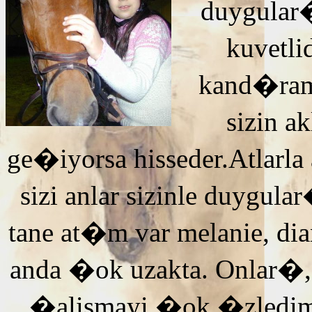
duygular�
kuvetli
kand�ra
sizin 
ge�iyorsa hisseder.Atlarla
sizi anlar sizinle duyg
tane at�m var melanie, di
anda �ok uzakta. Onlar�,
�alismayi �ok �zledi