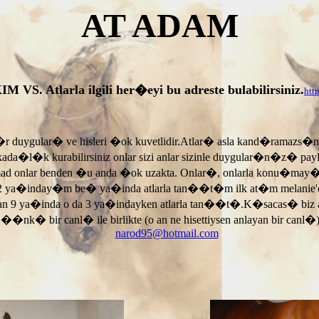
AT ADAM
tlarla ilgili her�eyi bu adreste bulabilirsiniz.
htt
r duygular� ve hisleri �ok kuvetlidir.Atlar� asla kand�ramazs�
rkada�l�k kurabilirsiniz onlar sizi anlar sizinle duygular�n�z� p
armad onlar benden �u anda �ok uzakta. Onlar�, onlarla konu�may
 ya�inday�m be� ya�inda atlarla tan��t�m ilk at�m melanie'di
an 9 ya�inda o da 3 ya�indayken atlarla tan��t�.K�sacas� biz
, ��nk� bir canl� ile birlikte (o an ne hisettiysen anlayan bir canl�)
narod95@hotmail.com