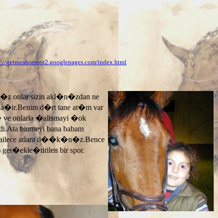
p://getmeahorseor2.googlepages.com/index.html
n�z onlar sizin akl�n�zdan ne
ayla�ir.Benim d�rt tane at�m var
� ve onlarla �alismayi �ok
.Ata binmeyi bana babam
 ailece atlara d��k�n�z.Bence
 ger�ekle�tirilen bir spor.