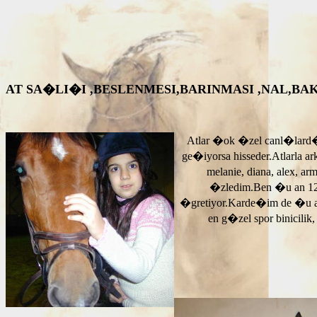
AT SA�LI�I ,BESLENMESI,BARINMASI ,NAL,BAKIM VS. A
Atlar �ok �zel canl�lard�
ge�iyorsa hisseder.Atlarla a
melanie, diana, alex, 
�zledim.Ben �u an 12
�gretiyor.Karde�im de �u 
en g�zel spor binicilik