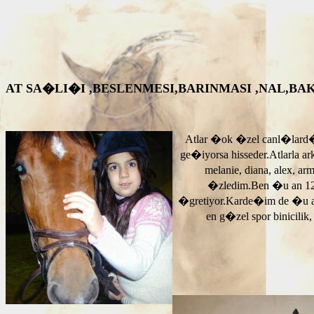
AT SA�LI�I ,BESLENMESI,BARINMASI ,NAL,BAKIM VS. A
Atlar �ok �zel canl�lard�
ge�iyorsa hisseder.Atlarla a
melanie, diana, alex, 
�zledim.Ben �u an 12
�gretiyor.Karde�im de �u 
en g�zel spor binicilik