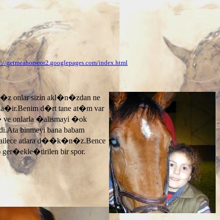
p://getmeahorseor2.googlepages.com/index.html
n�z onlar sizin akl�n�zdan ne
ayla�ir.Benim d�rt tane at�m var
� ve onlarla �alismayi �ok
.Ata binmeyi bana babam
 ailece atlara d��k�n�z.Bence
 ger�ekle�tirilen bir spor.