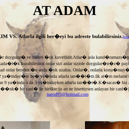
AT ADAM
tlarla ilgili her�eyi bu adreste bulabilirsiniz.
htt
r duygular� ve hisleri �ok kuvetlidir.Atlar� asla kand�ramazs�
rkada�l�k kurabilirsiniz onlar sizi anlar sizinle duygular�n�z� p
armad onlar benden �u anda �ok uzakta. Onlar�, onlarla konu�may
 ya�inday�m be� ya�inda atlarla tan��t�m ilk at�m melanie'di
an 9 ya�inda o da 3 ya�indayken atlarla tan��t�.K�sacas� biz
, ��nk� bir canl� ile birlikte (o an ne hisettiysen anlayan bir canl�)
narod95@hotmail.com