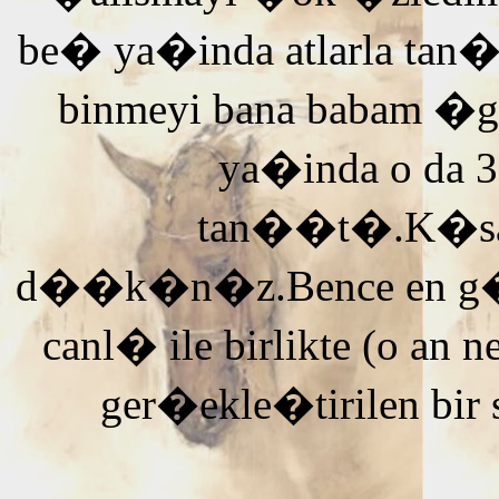
be� ya�inda atlarla tan
binmeyi bana babam �g
ya�inda o da 3
tan��t�.K�saca
d��k�n�z.Bence en g�ze
canl� ile birlikte (o an n
ger�ekle�tirilen bir 