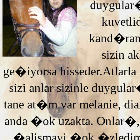
duygular�
kuvetli
kand�ra
sizin 
ge�iyorsa hisseder.Atlarla
sizi anlar sizinle duyg
tane at�m var melanie, di
anda �ok uzakta. Onlar�,
�alismayi �ok �zledi