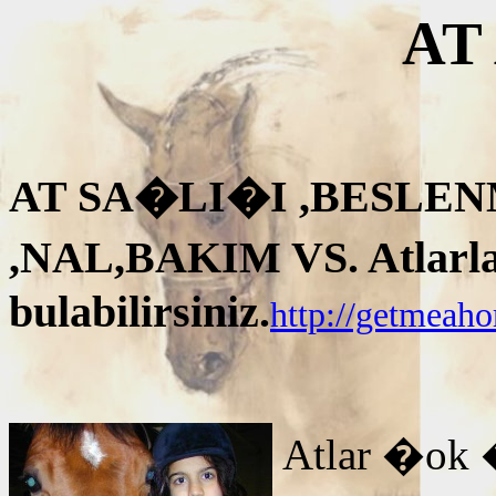
AT
AT SA�LI�I ,BESLEN
,NAL,BAKIM VS. Atlarla i
bulabilirsiniz.
http://getmeah
Atlar �ok 