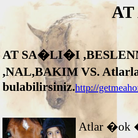
AT
AT SA�LI�I ,BESLEN
,NAL,BAKIM VS. Atlarla i
bulabilirsiniz.
http://getmeah
Atlar �ok 