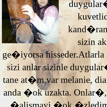
duygular�
kuvetli
kand�ra
sizin 
ge�iyorsa hisseder.Atlarla
sizi anlar sizinle duyg
tane at�m var melanie, di
anda �ok uzakta. Onlar�,
�alismayi �ok �zledi