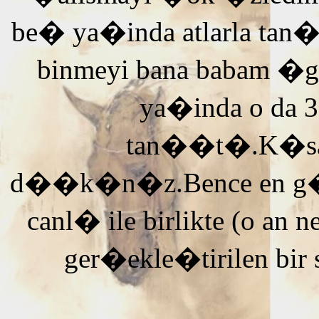
be� ya�inda atlarla tan
binmeyi bana babam �g
ya�inda o da 3
tan��t�.K�saca
d��k�n�z.Bence en g�ze
canl� ile birlikte (o an n
ger�ekle�tirilen bir 