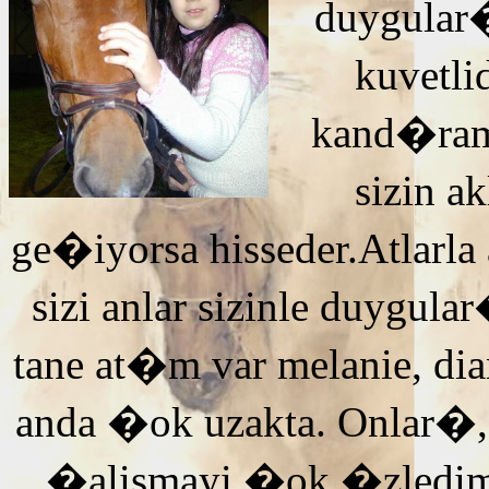
duygular�
kuvetli
kand�ra
sizin 
ge�iyorsa hisseder.Atlarla
sizi anlar sizinle duyg
tane at�m var melanie, di
anda �ok uzakta. Onlar�,
�alismayi �ok �zledi