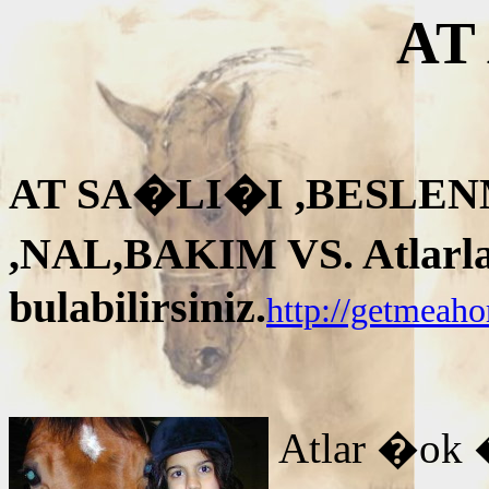
AT
AT SA�LI�I ,BESLEN
,NAL,BAKIM VS. Atlarla i
bulabilirsiniz.
http://getmeah
Atlar �ok 