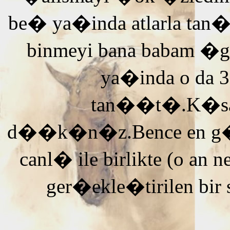
be� ya�inda atlarla tan
binmeyi bana babam �g
ya�inda o da 3
tan��t�.K�saca
d��k�n�z.Bence en g�ze
canl� ile birlikte (o an n
ger�ekle�tirilen bir 