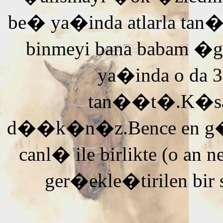
be� ya�inda atlarla tan
binmeyi bana babam �g
ya�inda o da 3
tan��t�.K�saca
d��k�n�z.Bence en g�ze
canl� ile birlikte (o an n
ger�ekle�tirilen bir 