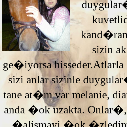
duygular�
kuvetli
kand�ra
sizin 
ge�iyorsa hisseder.Atlarla
sizi anlar sizinle duyg
tane at�m var melanie, di
anda �ok uzakta. Onlar�,
�alismayi �ok �zledi