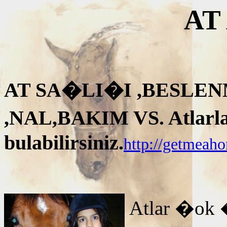
AT
AT SA�LI�I ,BESLEN
,NAL,BAKIM VS. Atlarla i
bulabilirsiniz.
http://getmeah
Atlar �ok 