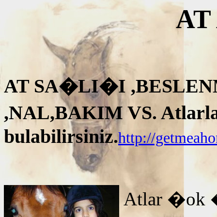
AT
AT SA�LI�I ,BESLEN
,NAL,BAKIM VS. Atlarla i
bulabilirsiniz.
http://getmeah
Atlar �ok 