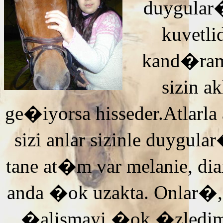
duygular�
kuvetli
kand�ra
sizin 
ge�iyorsa hisseder.Atlarla
sizi anlar sizinle duyg
tane at�m var melanie, di
anda �ok uzakta. Onlar�,
�alismayi �ok �zledi