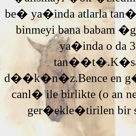
be� ya�inda atlarla tan
binmeyi bana babam �g
ya�inda o da 3
tan��t�.K�saca
d��k�n�z.Bence en g�ze
canl� ile birlikte (o an n
ger�ekle�tirilen bir 