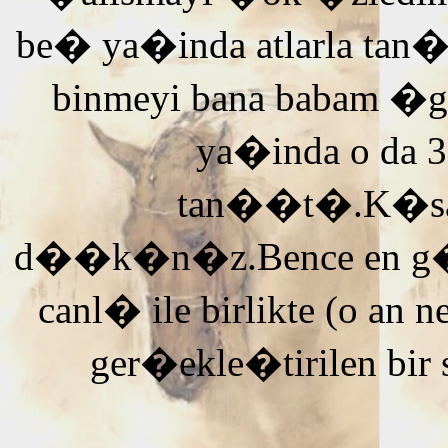
be� ya�inda atlarla tan
binmeyi bana babam �g
ya�inda o da 3
tan��t�.K�saca
d��k�n�z.Bence en g�ze
canl� ile birlikte (o an n
ger�ekle�tirilen bir 