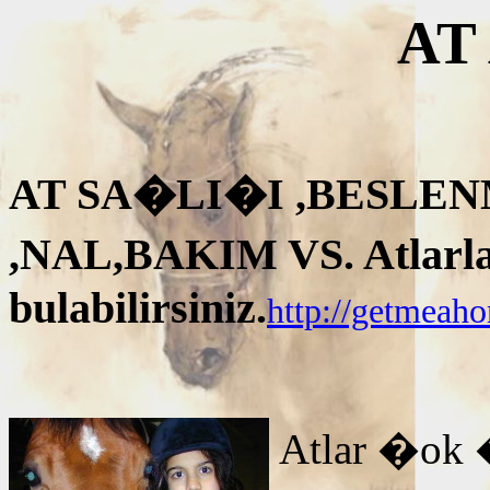
AT
AT SA�LI�I ,BESLEN
,NAL,BAKIM VS. Atlarla i
bulabilirsiniz.
http://getmeah
Atlar �ok 