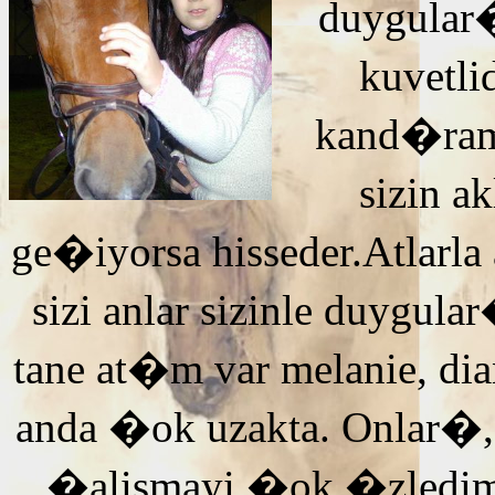
duygular�
kuvetli
kand�ra
sizin 
ge�iyorsa hisseder.Atlarla
sizi anlar sizinle duyg
tane at�m var melanie, di
anda �ok uzakta. Onlar�,
�alismayi �ok �zledi