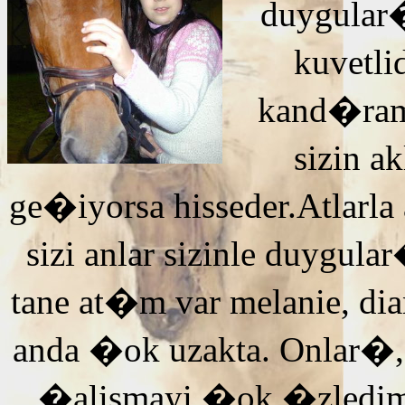
duygular�
kuvetli
kand�ra
sizin 
ge�iyorsa hisseder.Atlarla
sizi anlar sizinle duyg
tane at�m var melanie, di
anda �ok uzakta. Onlar�,
�alismayi �ok �zledi