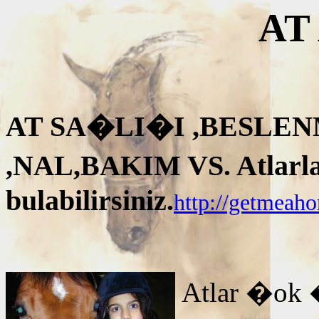
AT
AT SA�LI�I ,BESLEN
,NAL,BAKIM VS. Atlarla i
bulabilirsiniz.
http://getmeah
Atlar �ok 