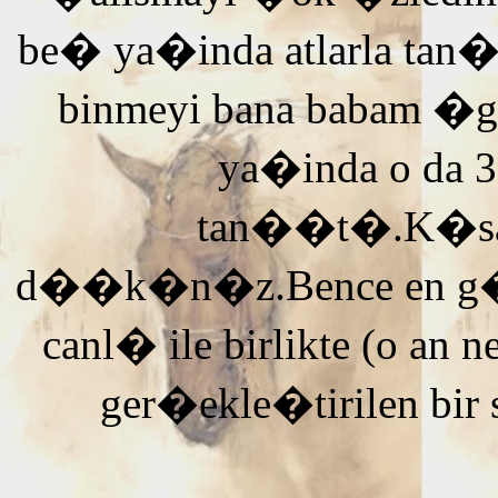
be� ya�inda atlarla tan
binmeyi bana babam �g
ya�inda o da 3
tan��t�.K�saca
d��k�n�z.Bence en g�ze
canl� ile birlikte (o an n
ger�ekle�tirilen bir 