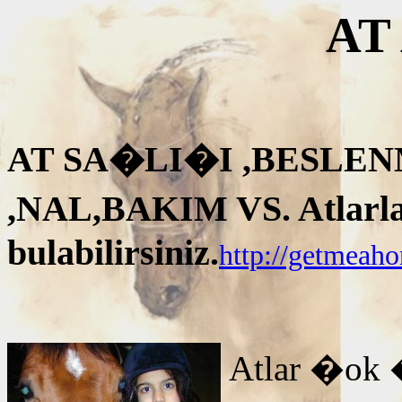
AT
AT SA�LI�I ,BESLEN
,NAL,BAKIM VS. Atlarla i
bulabilirsiniz.
http://getmeah
Atlar �ok 