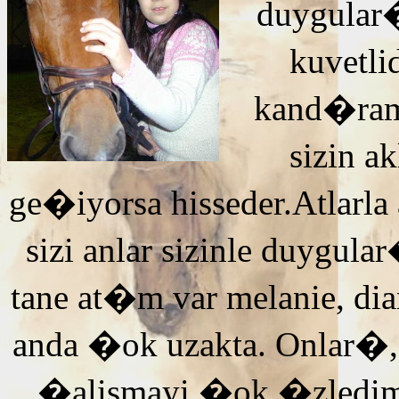
duygular�
kuvetli
kand�ra
sizin 
ge�iyorsa hisseder.Atlarla
sizi anlar sizinle duyg
tane at�m var melanie, di
anda �ok uzakta. Onlar�,
�alismayi �ok �zledi