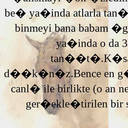
be� ya�inda atlarla tan
binmeyi bana babam �g
ya�inda o da 3
tan��t�.K�saca
d��k�n�z.Bence en g�ze
canl� ile birlikte (o an n
ger�ekle�tirilen bir 