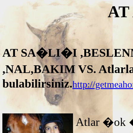
AT
AT SA�LI�I ,BESLEN
,NAL,BAKIM VS. Atlarla i
bulabilirsiniz.
http://getmeah
Atlar �ok 