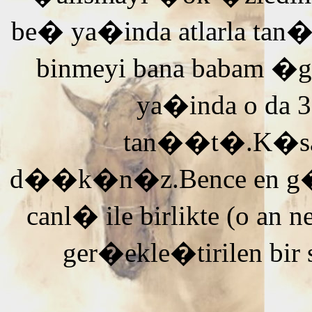
be� ya�inda atlarla tan
binmeyi bana babam �g
ya�inda o da 3
tan��t�.K�saca
d��k�n�z.Bence en g�ze
canl� ile birlikte (o an n
ger�ekle�tirilen bir 