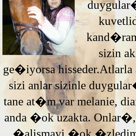
duygular�
kuvetli
kand�ra
sizin 
ge�iyorsa hisseder.Atlarla
sizi anlar sizinle duyg
tane at�m var melanie, di
anda �ok uzakta. Onlar�,
�alismayi �ok �zledi