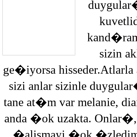
duygular�
kuvetli
kand�ra
sizin 
ge�iyorsa hisseder.Atlarla
sizi anlar sizinle duyg
tane at�m var melanie, di
anda �ok uzakta. Onlar�,
�alismayi �ok �zledi