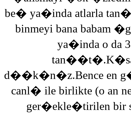
be� ya�inda atlarla tan
binmeyi bana babam �g
ya�inda o da 3
tan��t�.K�saca
d��k�n�z.Bence en g�ze
canl� ile birlikte (o an n
ger�ekle�tirilen bir 