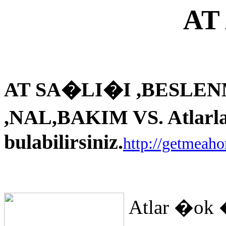
AT
AT SA�LI�I ,BESLEN
,NAL,BAKIM VS. Atlarla i
bulabilirsiniz.
http://getmeah
Atlar �ok 