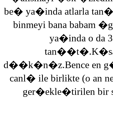
be� ya�inda atlarla tan
binmeyi bana babam �g
ya�inda o da 3
tan��t�.K�saca
d��k�n�z.Bence en g�ze
canl� ile birlikte (o an n
ger�ekle�tirilen bir 