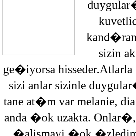
duygular�
kuvetli
kand�ra
sizin 
ge�iyorsa hisseder.Atlarla
sizi anlar sizinle duyg
tane at�m var melanie, di
anda �ok uzakta. Onlar�,
�alismayi �ok �zledi