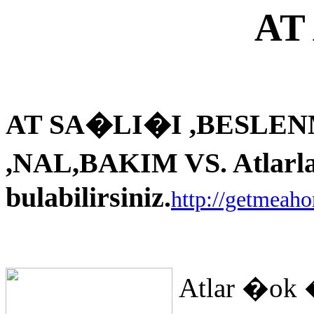
AT
AT SA�LI�I ,BESLEN
,NAL,BAKIM VS. Atlarla i
bulabilirsiniz.
http://getmeah
Atlar �ok 