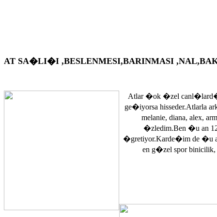
AT SA�LI�I ,BESLENMESI,BARINMASI ,NAL,BAKIM VS. A
Atlar �ok �zel canl�lard�
ge�iyorsa hisseder.Atlarla a
melanie, diana, alex, 
�zledim.Ben �u an 12
�gretiyor.Karde�im de �u 
en g�zel spor binicilik