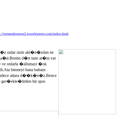
p://getmeahorseor2.googlepages.com/index.html
n�z onlar sizin akl�n�zdan ne
ayla�ir.Benim d�rt tane at�m var
� ve onlarla �alismayi �ok
.Ata binmeyi bana babam
 ailece atlara d��k�n�z.Bence
 ger�ekle�tirilen bir spor.