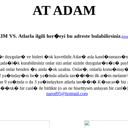
AT ADAM
tlarla ilgili her�eyi bu adreste bulabilirsiniz.
htt
r duygular� ve hisleri �ok kuvetlidir.Atlar� asla kand�ramazs�
rkada�l�k kurabilirsiniz onlar sizi anlar sizinle duygular�n�z� p
armad onlar benden �u anda �ok uzakta. Onlar�, onlarla konu�may
 ya�inday�m be� ya�inda atlarla tan��t�m ilk at�m melanie'di
an 9 ya�inda o da 3 ya�indayken atlarla tan��t�.K�sacas� biz
, ��nk� bir canl� ile birlikte (o an ne hisettiysen anlayan bir canl�)
narod95@hotmail.com