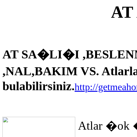
AT
AT SA�LI�I ,BESLEN
,NAL,BAKIM VS. Atlarla i
bulabilirsiniz.
http://getmeah
Atlar �ok 