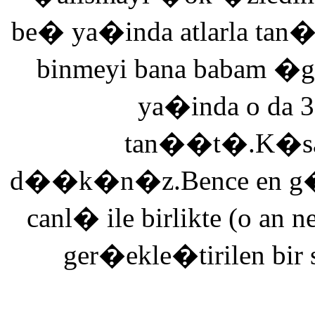
be� ya�inda atlarla tan
binmeyi bana babam �g
ya�inda o da 3
tan��t�.K�saca
d��k�n�z.Bence en g�ze
canl� ile birlikte (o an n
ger�ekle�tirilen bir 