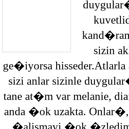
duygular�
kuvetli
kand�ra
sizin 
ge�iyorsa hisseder.Atlarla
sizi anlar sizinle duyg
tane at�m var melanie, di
anda �ok uzakta. Onlar�,
�alismayi �ok �zledi