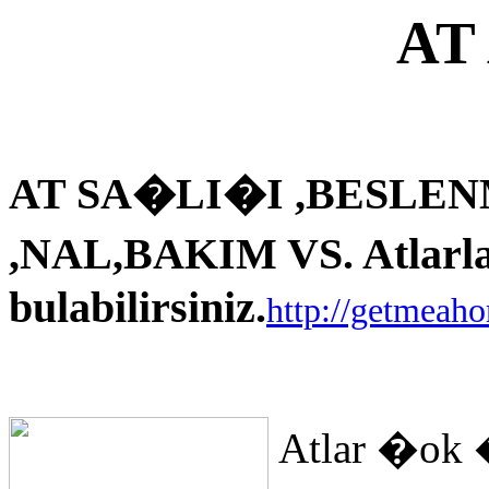
AT
AT SA�LI�I ,BESLEN
,NAL,BAKIM VS. Atlarla i
bulabilirsiniz.
http://getmeah
Atlar �ok 