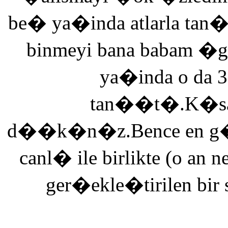
be� ya�inda atlarla tan
binmeyi bana babam �g
ya�inda o da 3
tan��t�.K�saca
d��k�n�z.Bence en g�ze
canl� ile birlikte (o an n
ger�ekle�tirilen bir 