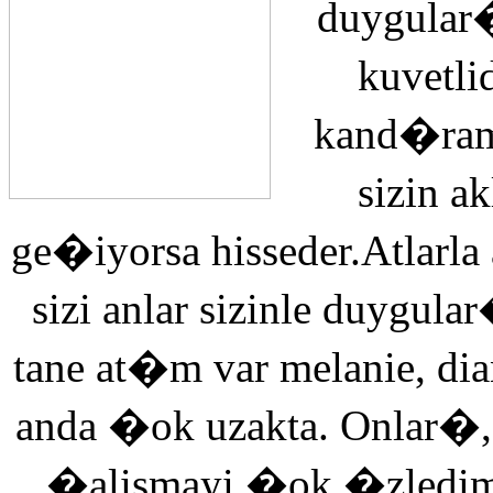
duygular�
kuvetli
kand�ra
sizin 
ge�iyorsa hisseder.Atlarla
sizi anlar sizinle duyg
tane at�m var melanie, di
anda �ok uzakta. Onlar�,
�alismayi �ok �zledi