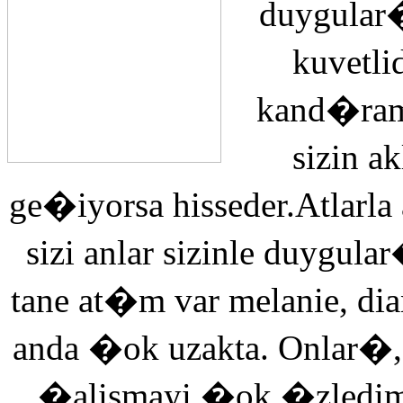
duygular�
kuvetli
kand�ra
sizin 
ge�iyorsa hisseder.Atlarla
sizi anlar sizinle duyg
tane at�m var melanie, di
anda �ok uzakta. Onlar�,
�alismayi �ok �zledi