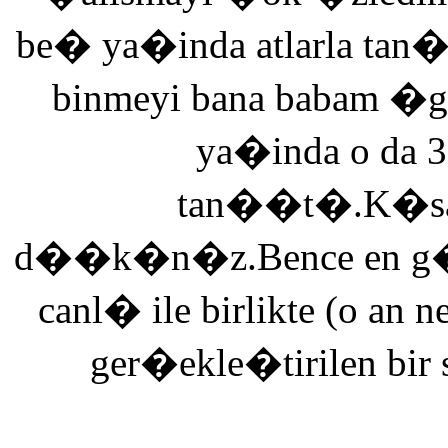
be� ya�inda atlarla tan
binmeyi bana babam �g
ya�inda o da 3
tan��t�.K�saca
d��k�n�z.Bence en g�ze
canl� ile birlikte (o an n
ger�ekle�tirilen bir 