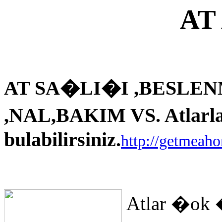
AT
AT SA�LI�I ,BESLEN
,NAL,BAKIM VS. Atlarla i
bulabilirsiniz.
http://getmeah
Atlar �ok 