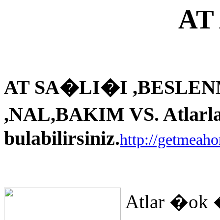
AT
AT SA�LI�I ,BESLEN
,NAL,BAKIM VS. Atlarla i
bulabilirsiniz.
http://getmeah
Atlar �ok 