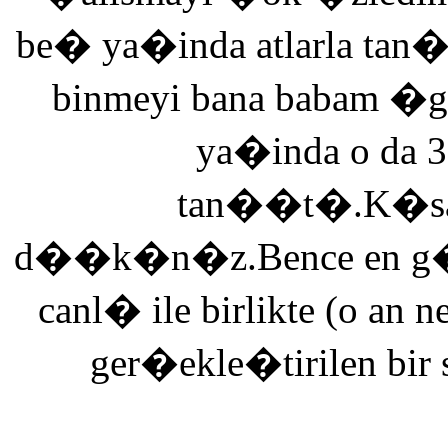
be� ya�inda atlarla tan
binmeyi bana babam �g
ya�inda o da 3
tan��t�.K�saca
d��k�n�z.Bence en g�ze
canl� ile birlikte (o an n
ger�ekle�tirilen bir 