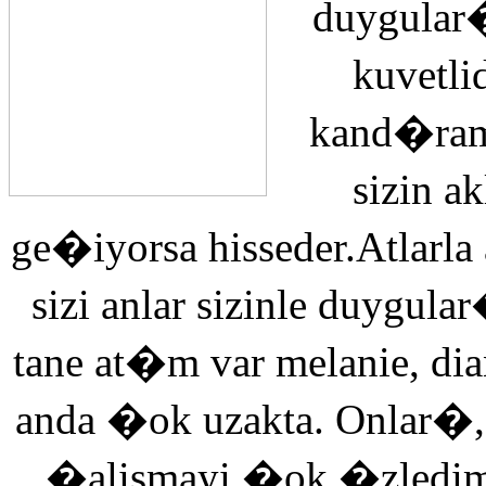
duygular�
kuvetli
kand�ra
sizin 
ge�iyorsa hisseder.Atlarla
sizi anlar sizinle duyg
tane at�m var melanie, di
anda �ok uzakta. Onlar�,
�alismayi �ok �zledi