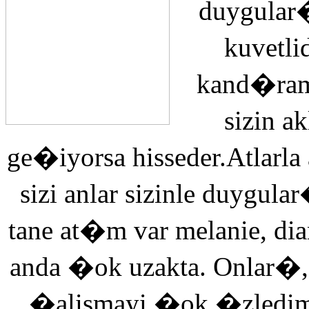
duygular�
kuvetli
kand�ra
sizin 
ge�iyorsa hisseder.Atlarla
sizi anlar sizinle duyg
tane at�m var melanie, di
anda �ok uzakta. Onlar�,
�alismayi �ok �zledi