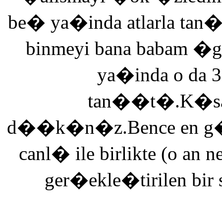
be� ya�inda atlarla tan
binmeyi bana babam �g
ya�inda o da 3
tan��t�.K�saca
d��k�n�z.Bence en g�ze
canl� ile birlikte (o an n
ger�ekle�tirilen bir 