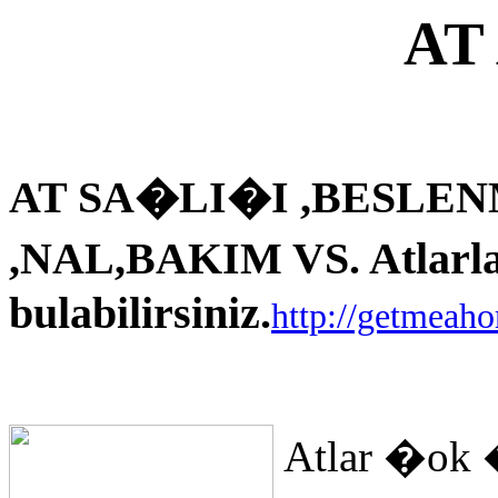
AT
AT SA�LI�I ,BESLEN
,NAL,BAKIM VS. Atlarla i
bulabilirsiniz.
http://getmeah
Atlar �ok 