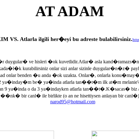
AT ADAM
tlarla ilgili her�eyi bu adreste bulabilirsiniz.
htt
r duygular� ve hisleri �ok kuvetlidir.Atlar� asla kand�ramazs�
rkada�l�k kurabilirsiniz onlar sizi anlar sizinle duygular�n�z� p
armad onlar benden �u anda �ok uzakta. Onlar�, onlarla konu�may
 ya�inday�m be� ya�inda atlarla tan��t�m ilk at�m melanie'di
an 9 ya�inda o da 3 ya�indayken atlarla tan��t�.K�sacas� biz
, ��nk� bir canl� ile birlikte (o an ne hisettiysen anlayan bir canl�)
narod95@hotmail.com