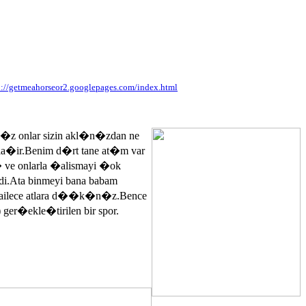
p://getmeahorseor2.googlepages.com/index.html
n�z onlar sizin akl�n�zdan ne
ayla�ir.Benim d�rt tane at�m var
� ve onlarla �alismayi �ok
.Ata binmeyi bana babam
 ailece atlara d��k�n�z.Bence
 ger�ekle�tirilen bir spor.