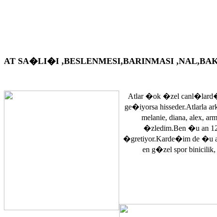
AT SA�LI�I ,BESLENMESI,BARINMASI ,NAL,BAKIM VS. A
Atlar �ok �zel canl�lard�
ge�iyorsa hisseder.Atlarla a
melanie, diana, alex, 
�zledim.Ben �u an 12
�gretiyor.Karde�im de �u 
en g�zel spor binicilik