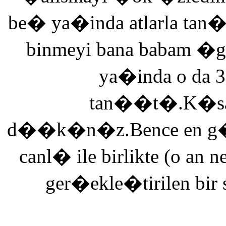
be� ya�inda atlarla tan
binmeyi bana babam �g
ya�inda o da 3
tan��t�.K�saca
d��k�n�z.Bence en g�ze
canl� ile birlikte (o an n
ger�ekle�tirilen bir 