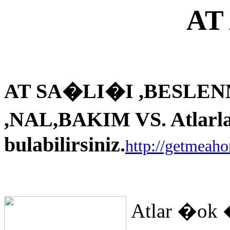
AT
AT SA�LI�I ,BESLEN
,NAL,BAKIM VS. Atlarla i
bulabilirsiniz.
http://getmeah
Atlar �ok 