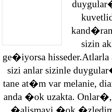
duygular�
kuvetli
kand�ra
sizin 
ge�iyorsa hisseder.Atlarla
sizi anlar sizinle duyg
tane at�m var melanie, di
anda �ok uzakta. Onlar�,
�alismayi �ok �zledi