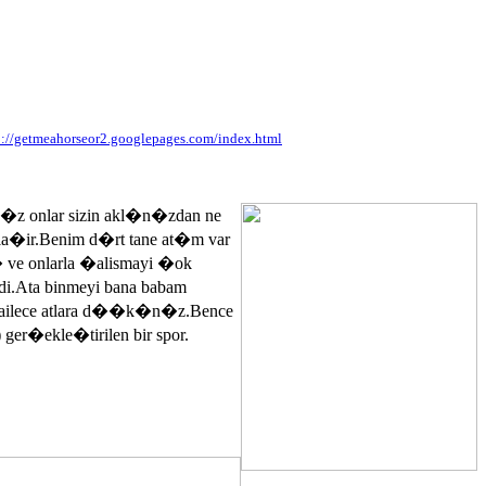
p://getmeahorseor2.googlepages.com/index.html
n�z onlar sizin akl�n�zdan ne
ayla�ir.Benim d�rt tane at�m var
� ve onlarla �alismayi �ok
.Ata binmeyi bana babam
 ailece atlara d��k�n�z.Bence
 ger�ekle�tirilen bir spor.