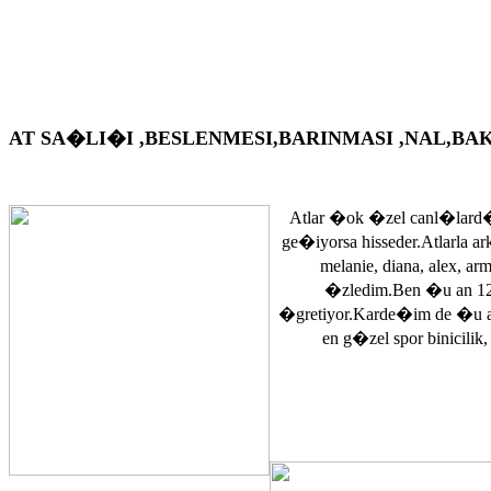
AT SA�LI�I ,BESLENMESI,BARINMASI ,NAL,BAKIM VS. A
Atlar �ok �zel canl�lard�
ge�iyorsa hisseder.Atlarla a
melanie, diana, alex, 
�zledim.Ben �u an 12
�gretiyor.Karde�im de �u 
en g�zel spor binicilik