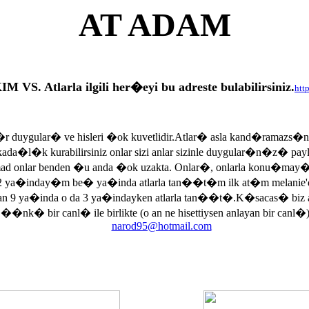
AT ADAM
tlarla ilgili her�eyi bu adreste bulabilirsiniz.
htt
r duygular� ve hisleri �ok kuvetlidir.Atlar� asla kand�ramazs�
rkada�l�k kurabilirsiniz onlar sizi anlar sizinle duygular�n�z� p
armad onlar benden �u anda �ok uzakta. Onlar�, onlarla konu�may
 ya�inday�m be� ya�inda atlarla tan��t�m ilk at�m melanie'di
an 9 ya�inda o da 3 ya�indayken atlarla tan��t�.K�sacas� biz
, ��nk� bir canl� ile birlikte (o an ne hisettiysen anlayan bir canl�)
narod95@hotmail.com