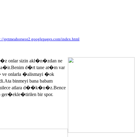
p://getmeahorseor2.googlepages.com/index.html
n�z onlar sizin akl�n�zdan ne
ayla�ir.Benim d�rt tane at�m var
� ve onlarla �alismayi �ok
.Ata binmeyi bana babam
 ailece atlara d��k�n�z.Bence
 ger�ekle�tirilen bir spor.