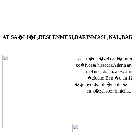
AT SA�LI�I ,BESLENMESI,BARINMASI ,NAL,BAKIM VS. A
Atlar �ok �zel canl�lard�
ge�iyorsa hisseder.Atlarla a
melanie, diana, alex, 
�zledim.Ben �u an 12
�gretiyor.Karde�im de �u 
en g�zel spor binicilik