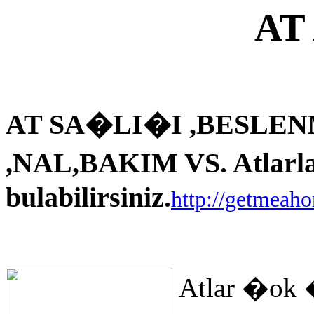
AT
AT SA�LI�I ,BESLEN
,NAL,BAKIM VS. Atlarla i
bulabilirsiniz.
http://getmeah
Atlar �ok 