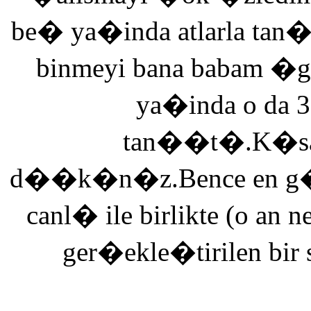
be� ya�inda atlarla tan
binmeyi bana babam �g
ya�inda o da 3
tan��t�.K�saca
d��k�n�z.Bence en g�ze
canl� ile birlikte (o an n
ger�ekle�tirilen bir 