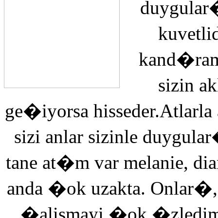
duygular�
kuvetli
kand�ra
sizin 
ge�iyorsa hisseder.Atlarla
sizi anlar sizinle duyg
tane at�m var melanie, di
anda �ok uzakta. Onlar�,
�alismayi �ok �zledi