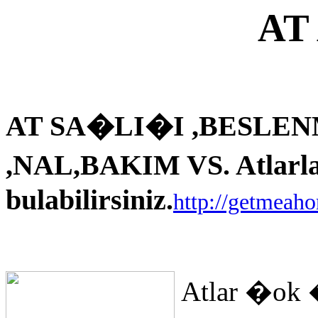
AT
AT SA�LI�I ,BESLEN
,NAL,BAKIM VS. Atlarla i
bulabilirsiniz.
http://getmeah
Atlar �ok 