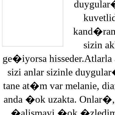
duygular�
kuvetli
kand�ra
sizin 
ge�iyorsa hisseder.Atlarla
sizi anlar sizinle duyg
tane at�m var melanie, di
anda �ok uzakta. Onlar�,
�alismayi �ok �zledi