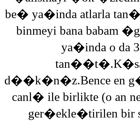
be� ya�inda atlarla tan
binmeyi bana babam �g
ya�inda o da 3
tan��t�.K�saca
d��k�n�z.Bence en g�ze
canl� ile birlikte (o an n
ger�ekle�tirilen bir 