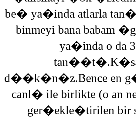
be� ya�inda atlarla tan
binmeyi bana babam �g
ya�inda o da 3
tan��t�.K�saca
d��k�n�z.Bence en g�ze
canl� ile birlikte (o an n
ger�ekle�tirilen bir 