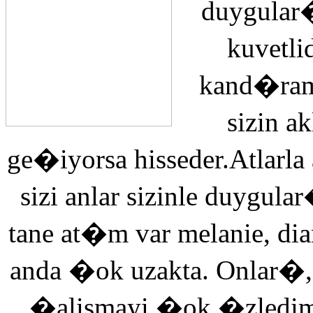
duygular�
kuvetli
kand�ra
sizin 
ge�iyorsa hisseder.Atlarla
sizi anlar sizinle duyg
tane at�m var melanie, di
anda �ok uzakta. Onlar�,
�alismayi �ok �zledi