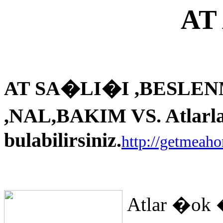
AT
AT SA�LI�I ,BESLEN
,NAL,BAKIM VS. Atlarla i
bulabilirsiniz.
http://getmeah
Atlar �ok 