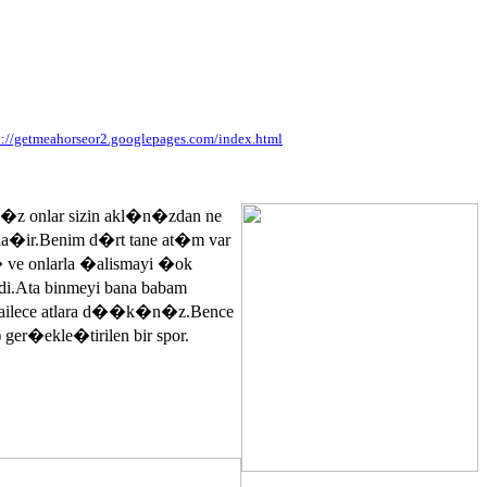
p://getmeahorseor2.googlepages.com/index.html
n�z onlar sizin akl�n�zdan ne
ayla�ir.Benim d�rt tane at�m var
� ve onlarla �alismayi �ok
.Ata binmeyi bana babam
 ailece atlara d��k�n�z.Bence
 ger�ekle�tirilen bir spor.