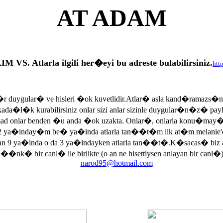
AT ADAM
tlarla ilgili her�eyi bu adreste bulabilirsiniz.
htt
r duygular� ve hisleri �ok kuvetlidir.Atlar� asla kand�ramazs�
rkada�l�k kurabilirsiniz onlar sizi anlar sizinle duygular�n�z� p
armad onlar benden �u anda �ok uzakta. Onlar�, onlarla konu�may
 ya�inday�m be� ya�inda atlarla tan��t�m ilk at�m melanie'di
an 9 ya�inda o da 3 ya�indayken atlarla tan��t�.K�sacas� biz
, ��nk� bir canl� ile birlikte (o an ne hisettiysen anlayan bir canl�)
narod95@hotmail.com