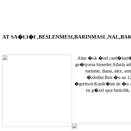
AT SA�LI�I ,BESLENMESI,BARINMASI ,NAL,BAKIM VS. A
Atlar �ok �zel canl�lard�
ge�iyorsa hisseder.Atlarla a
melanie, diana, alex, 
�zledim.Ben �u an 12
�gretiyor.Karde�im de �u 
en g�zel spor binicilik