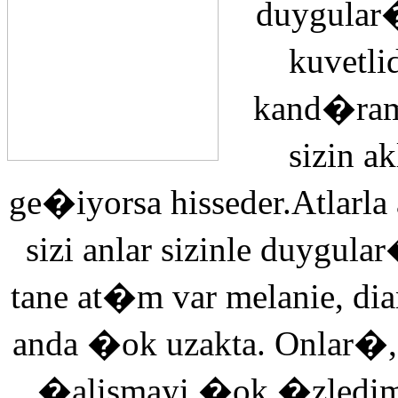
duygular�
kuvetli
kand�ra
sizin 
ge�iyorsa hisseder.Atlarla
sizi anlar sizinle duyg
tane at�m var melanie, di
anda �ok uzakta. Onlar�,
�alismayi �ok �zledi