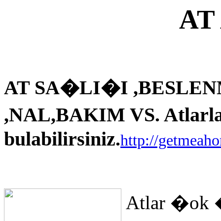
AT
AT SA�LI�I ,BESLEN
,NAL,BAKIM VS. Atlarla i
bulabilirsiniz.
http://getmeah
Atlar �ok 