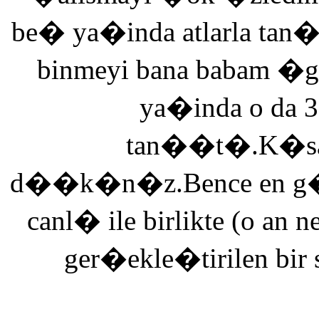
be� ya�inda atlarla tan
binmeyi bana babam �g
ya�inda o da 3
tan��t�.K�saca
d��k�n�z.Bence en g�ze
canl� ile birlikte (o an n
ger�ekle�tirilen bir 