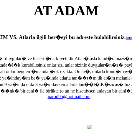
AT ADAM
tlarla ilgili her�eyi bu adreste bulabilirsiniz.
htt
r duygular� ve hisleri �ok kuvetlidir.Atlar� asla kand�ramazs�
rkada�l�k kurabilirsiniz onlar sizi anlar sizinle duygular�n�z� p
armad onlar benden �u anda �ok uzakta. Onlar�, onlarla konu�may
 ya�inday�m be� ya�inda atlarla tan��t�m ilk at�m melanie'di
an 9 ya�inda o da 3 ya�indayken atlarla tan��t�.K�sacas� biz
, ��nk� bir canl� ile birlikte (o an ne hisettiysen anlayan bir canl�)
narod95@hotmail.com