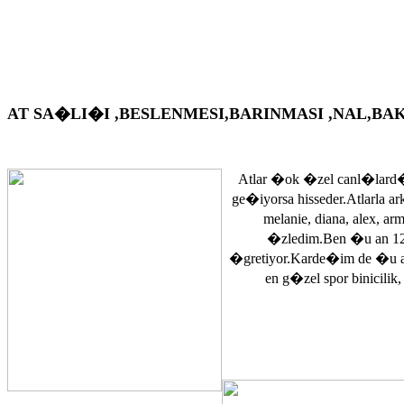
AT SA�LI�I ,BESLENMESI,BARINMASI ,NAL,BAKIM VS. A
Atlar �ok �zel canl�lard�
ge�iyorsa hisseder.Atlarla a
melanie, diana, alex, 
�zledim.Ben �u an 12
�gretiyor.Karde�im de �u 
en g�zel spor binicilik