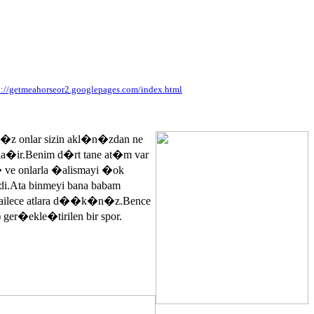
p://getmeahorseor2.googlepages.com/index.html
n�z onlar sizin akl�n�zdan ne
ayla�ir.Benim d�rt tane at�m var
� ve onlarla �alismayi �ok
.Ata binmeyi bana babam
 ailece atlara d��k�n�z.Bence
 ger�ekle�tirilen bir spor.