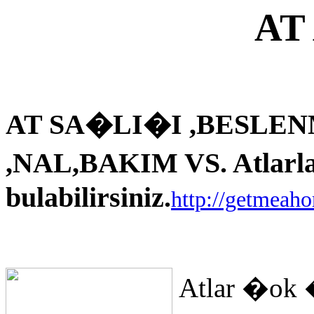
AT
AT SA�LI�I ,BESLEN
,NAL,BAKIM VS. Atlarla i
bulabilirsiniz.
http://getmeah
Atlar �ok 