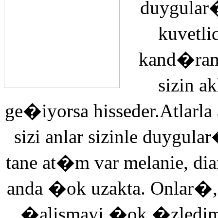
duygular�
kuvetli
kand�ra
sizin 
ge�iyorsa hisseder.Atlarla
sizi anlar sizinle duyg
tane at�m var melanie, di
anda �ok uzakta. Onlar�,
�alismayi �ok �zledi