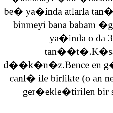
be� ya�inda atlarla tan
binmeyi bana babam �g
ya�inda o da 3
tan��t�.K�saca
d��k�n�z.Bence en g�ze
canl� ile birlikte (o an n
ger�ekle�tirilen bir 