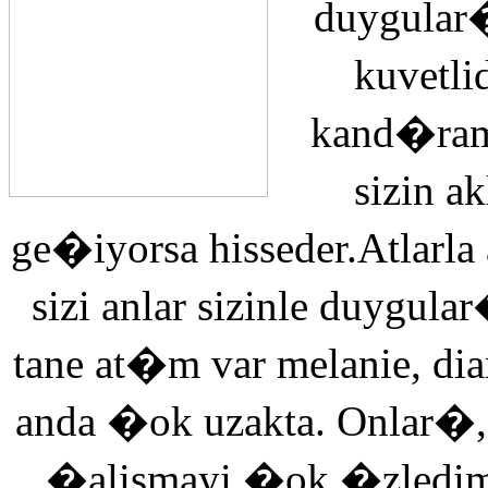
duygular�
kuvetli
kand�ra
sizin 
ge�iyorsa hisseder.Atlarla
sizi anlar sizinle duyg
tane at�m var melanie, di
anda �ok uzakta. Onlar�,
�alismayi �ok �zledi