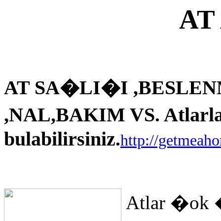
AT
AT SA�LI�I ,BESLEN
,NAL,BAKIM VS. Atlarla i
bulabilirsiniz.
http://getmeah
Atlar �ok 