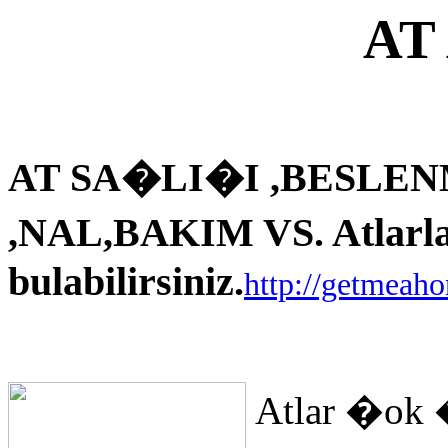
AT
AT SA�LI�I ,BESLEN
,NAL,BAKIM VS. Atlarla i
bulabilirsiniz.
http://getmeah
Atlar �ok 