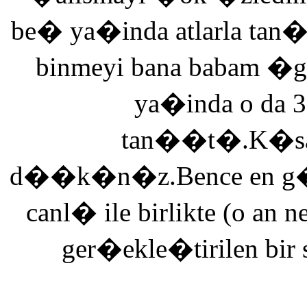
be� ya�inda atlarla tan
binmeyi bana babam �g
ya�inda o da 3
tan��t�.K�saca
d��k�n�z.Bence en g�ze
canl� ile birlikte (o an n
ger�ekle�tirilen bir 