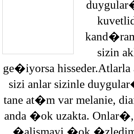
duygular�
kuvetli
kand�ra
sizin 
ge�iyorsa hisseder.Atlarla
sizi anlar sizinle duyg
tane at�m var melanie, di
anda �ok uzakta. Onlar�,
�alismayi �ok �zledi