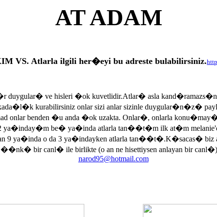
AT ADAM
tlarla ilgili her�eyi bu adreste bulabilirsiniz.
htt
r duygular� ve hisleri �ok kuvetlidir.Atlar� asla kand�ramazs�
rkada�l�k kurabilirsiniz onlar sizi anlar sizinle duygular�n�z� p
armad onlar benden �u anda �ok uzakta. Onlar�, onlarla konu�may
 ya�inday�m be� ya�inda atlarla tan��t�m ilk at�m melanie'di
an 9 ya�inda o da 3 ya�indayken atlarla tan��t�.K�sacas� biz
, ��nk� bir canl� ile birlikte (o an ne hisettiysen anlayan bir canl�)
narod95@hotmail.com