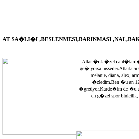
AT SA�LI�I ,BESLENMESI,BARINMASI ,NAL,BAKIM VS. A
Atlar �ok �zel canl�lard�
ge�iyorsa hisseder.Atlarla a
melanie, diana, alex, 
�zledim.Ben �u an 12
�gretiyor.Karde�im de �u 
en g�zel spor binicilik