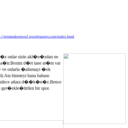
p://getmeahorseor2.googlepages.com/index.html
n�z onlar sizin akl�n�zdan ne
ayla�ir.Benim d�rt tane at�m var
� ve onlarla �alismayi �ok
.Ata binmeyi bana babam
 ailece atlara d��k�n�z.Bence
 ger�ekle�tirilen bir spor.