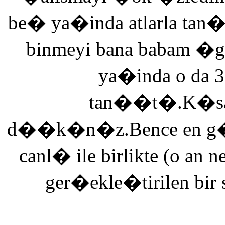
be� ya�inda atlarla tan
binmeyi bana babam �g
ya�inda o da 3
tan��t�.K�saca
d��k�n�z.Bence en g�ze
canl� ile birlikte (o an n
ger�ekle�tirilen bir 