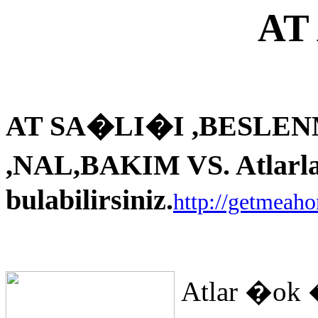
AT
AT SA�LI�I ,BESLEN
,NAL,BAKIM VS. Atlarla i
bulabilirsiniz.
http://getmeah
Atlar �ok 