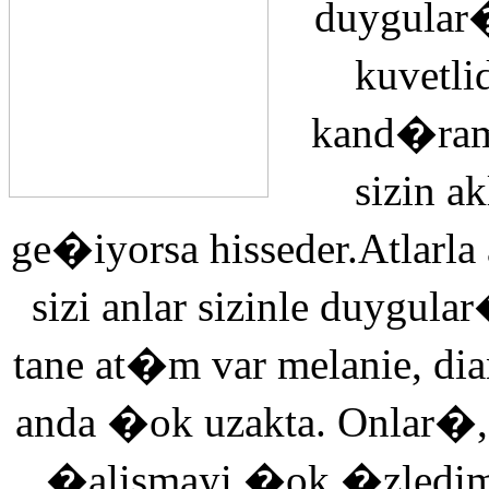
duygular�
kuvetli
kand�ra
sizin 
ge�iyorsa hisseder.Atlarla
sizi anlar sizinle duyg
tane at�m var melanie, di
anda �ok uzakta. Onlar�,
�alismayi �ok �zledi