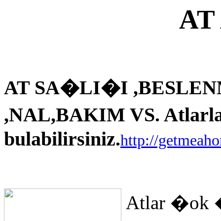
AT
AT SA�LI�I ,BESLEN
,NAL,BAKIM VS. Atlarla i
bulabilirsiniz.
http://getmeah
Atlar �ok 