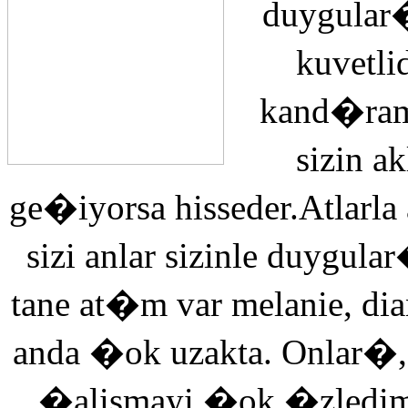
duygular�
kuvetli
kand�ra
sizin 
ge�iyorsa hisseder.Atlarla
sizi anlar sizinle duyg
tane at�m var melanie, di
anda �ok uzakta. Onlar�,
�alismayi �ok �zledi