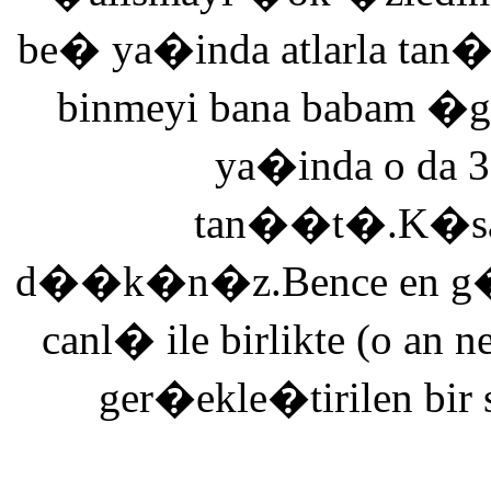
be� ya�inda atlarla tan
binmeyi bana babam �g
ya�inda o da 3
tan��t�.K�saca
d��k�n�z.Bence en g�ze
canl� ile birlikte (o an n
ger�ekle�tirilen bir 