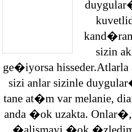
duygular�
kuvetli
kand�ra
sizin 
ge�iyorsa hisseder.Atlarla
sizi anlar sizinle duyg
tane at�m var melanie, di
anda �ok uzakta. Onlar�,
�alismayi �ok �zledi