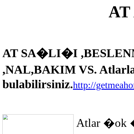
AT
AT SA�LI�I ,BESLEN
,NAL,BAKIM VS. Atlarla i
bulabilirsiniz.
http://getmeah
Atlar �ok 