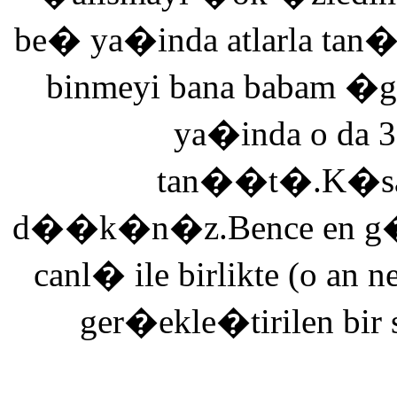
be� ya�inda atlarla tan
binmeyi bana babam �g
ya�inda o da 3
tan��t�.K�saca
d��k�n�z.Bence en g�ze
canl� ile birlikte (o an n
ger�ekle�tirilen bir 