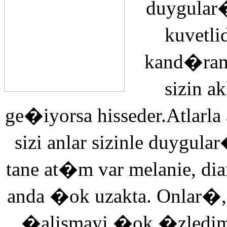
duygular�
kuvetli
kand�ra
sizin 
ge�iyorsa hisseder.Atlarla
sizi anlar sizinle duyg
tane at�m var melanie, di
anda �ok uzakta. Onlar�,
�alismayi �ok �zledi