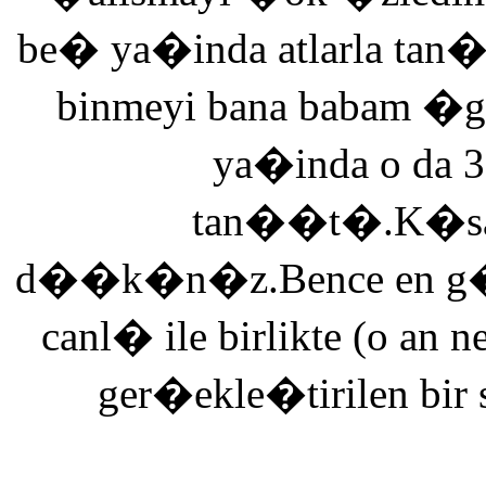
be� ya�inda atlarla tan
binmeyi bana babam �g
ya�inda o da 3
tan��t�.K�saca
d��k�n�z.Bence en g�ze
canl� ile birlikte (o an n
ger�ekle�tirilen bir 