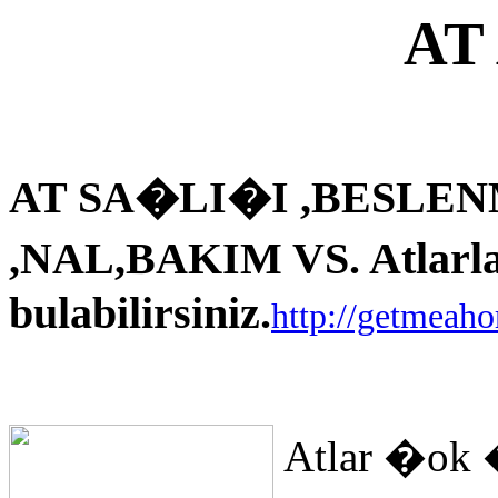
AT
AT SA�LI�I ,BESLEN
,NAL,BAKIM VS. Atlarla i
bulabilirsiniz.
http://getmeah
Atlar �ok 