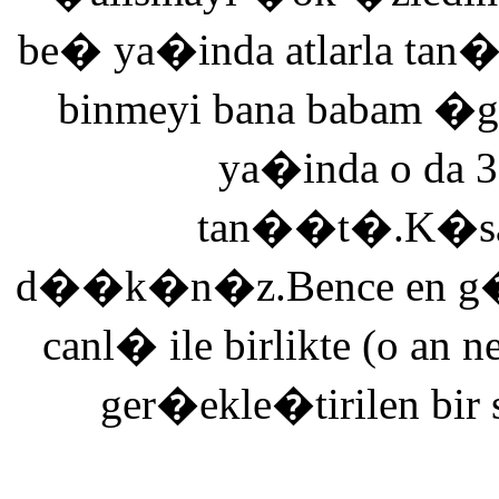
be� ya�inda atlarla tan
binmeyi bana babam �g
ya�inda o da 3
tan��t�.K�saca
d��k�n�z.Bence en g�ze
canl� ile birlikte (o an n
ger�ekle�tirilen bir 