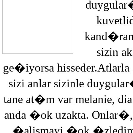
duygular�
kuvetli
kand�ra
sizin 
ge�iyorsa hisseder.Atlarla
sizi anlar sizinle duyg
tane at�m var melanie, di
anda �ok uzakta. Onlar�,
�alismayi �ok �zledi