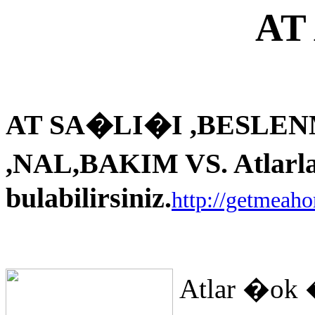
AT
AT SA�LI�I ,BESLEN
,NAL,BAKIM VS. Atlarla i
bulabilirsiniz.
http://getmeah
Atlar �ok 