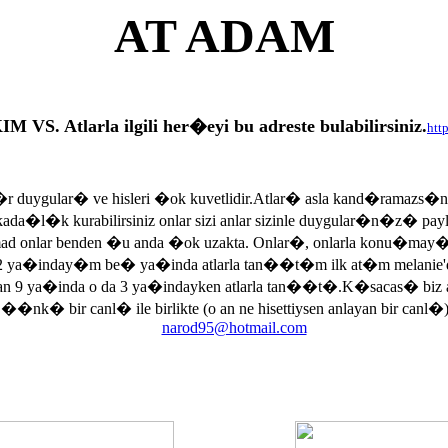
AT ADAM
tlarla ilgili her�eyi bu adreste bulabilirsiniz.
htt
r duygular� ve hisleri �ok kuvetlidir.Atlar� asla kand�ramazs�
rkada�l�k kurabilirsiniz onlar sizi anlar sizinle duygular�n�z� p
armad onlar benden �u anda �ok uzakta. Onlar�, onlarla konu�may
 ya�inday�m be� ya�inda atlarla tan��t�m ilk at�m melanie'di
an 9 ya�inda o da 3 ya�indayken atlarla tan��t�.K�sacas� biz
, ��nk� bir canl� ile birlikte (o an ne hisettiysen anlayan bir canl�)
narod95@hotmail.com