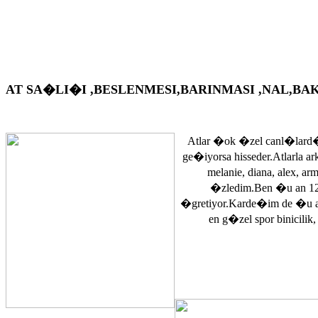
AT SA�LI�I ,BESLENMESI,BARINMASI ,NAL,BAKIM VS. A
Atlar �ok �zel canl�lard�
ge�iyorsa hisseder.Atlarla a
melanie, diana, alex, 
�zledim.Ben �u an 12
�gretiyor.Karde�im de �u 
en g�zel spor binicilik