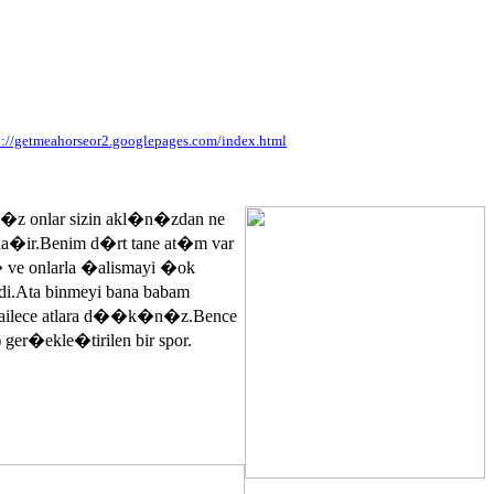
p://getmeahorseor2.googlepages.com/index.html
n�z onlar sizin akl�n�zdan ne
ayla�ir.Benim d�rt tane at�m var
� ve onlarla �alismayi �ok
.Ata binmeyi bana babam
 ailece atlara d��k�n�z.Bence
 ger�ekle�tirilen bir spor.