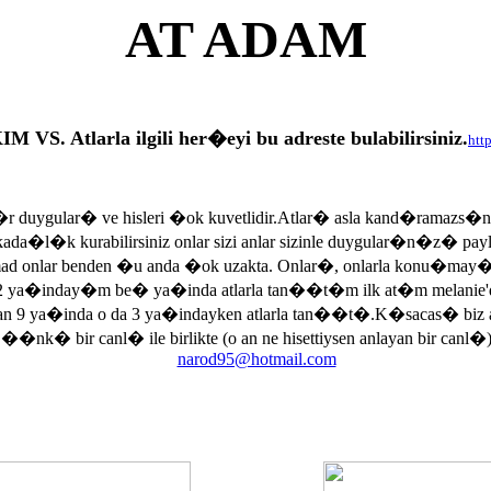
AT ADAM
tlarla ilgili her�eyi bu adreste bulabilirsiniz.
htt
r duygular� ve hisleri �ok kuvetlidir.Atlar� asla kand�ramazs�
rkada�l�k kurabilirsiniz onlar sizi anlar sizinle duygular�n�z� p
armad onlar benden �u anda �ok uzakta. Onlar�, onlarla konu�may
 ya�inday�m be� ya�inda atlarla tan��t�m ilk at�m melanie'di
an 9 ya�inda o da 3 ya�indayken atlarla tan��t�.K�sacas� biz
, ��nk� bir canl� ile birlikte (o an ne hisettiysen anlayan bir canl�)
narod95@hotmail.com