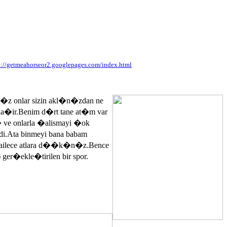
p://getmeahorseor2.googlepages.com/index.html
n�z onlar sizin akl�n�zdan ne
ayla�ir.Benim d�rt tane at�m var
� ve onlarla �alismayi �ok
.Ata binmeyi bana babam
 ailece atlara d��k�n�z.Bence
 ger�ekle�tirilen bir spor.