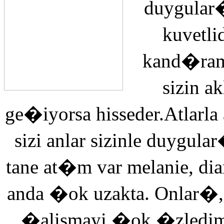
duygular�
kuvetli
kand�ra
sizin 
ge�iyorsa hisseder.Atlarla
sizi anlar sizinle duyg
tane at�m var melanie, di
anda �ok uzakta. Onlar�,
�alismayi �ok �zledi