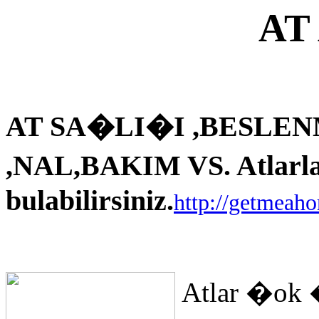
AT
AT SA�LI�I ,BESLEN
,NAL,BAKIM VS. Atlarla i
bulabilirsiniz.
http://getmeah
Atlar �ok 