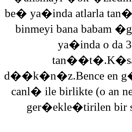
be� ya�inda atlarla tan
binmeyi bana babam �g
ya�inda o da 3
tan��t�.K�saca
d��k�n�z.Bence en g�ze
canl� ile birlikte (o an n
ger�ekle�tirilen bir 