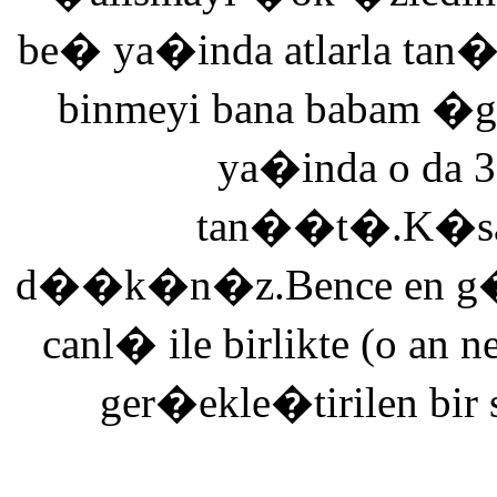
be� ya�inda atlarla tan
binmeyi bana babam �g
ya�inda o da 3
tan��t�.K�saca
d��k�n�z.Bence en g�ze
canl� ile birlikte (o an n
ger�ekle�tirilen bir 