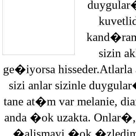
duygular�
kuvetli
kand�ra
sizin 
ge�iyorsa hisseder.Atlarla
sizi anlar sizinle duyg
tane at�m var melanie, di
anda �ok uzakta. Onlar�,
�alismayi �ok �zledi