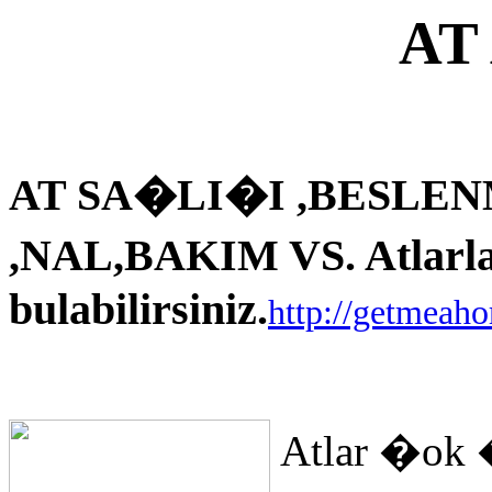
AT
AT SA�LI�I ,BESLEN
,NAL,BAKIM VS. Atlarla i
bulabilirsiniz.
http://getmeah
Atlar �ok 