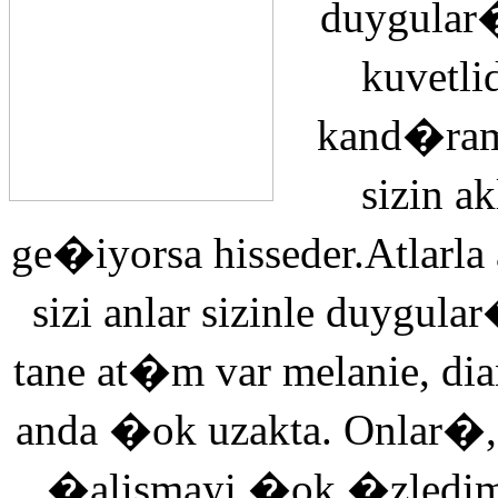
duygular�
kuvetli
kand�ra
sizin 
ge�iyorsa hisseder.Atlarla
sizi anlar sizinle duyg
tane at�m var melanie, di
anda �ok uzakta. Onlar�,
�alismayi �ok �zledi