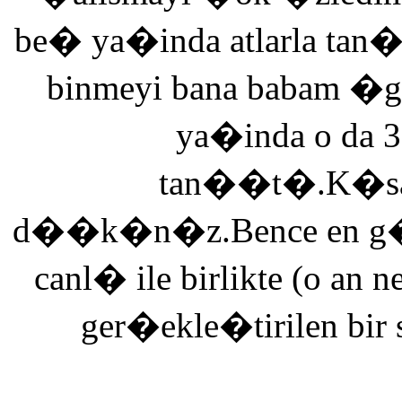
be� ya�inda atlarla tan
binmeyi bana babam �g
ya�inda o da 3
tan��t�.K�saca
d��k�n�z.Bence en g�ze
canl� ile birlikte (o an n
ger�ekle�tirilen bir 