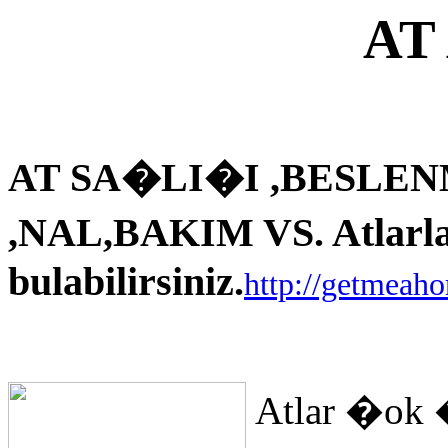
AT
AT SA�LI�I ,BESLEN
,NAL,BAKIM VS. Atlarla i
bulabilirsiniz.
http://getmeah
Atlar �ok 