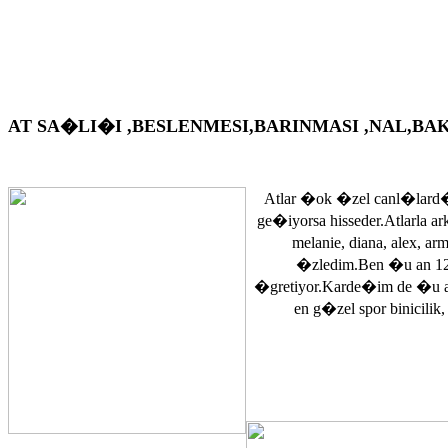
AT SA�LI�I ,BESLENMESI,BARINMASI ,NAL,BAKIM VS. A
Atlar �ok �zel canl�lard�
ge�iyorsa hisseder.Atlarla a
melanie, diana, alex, 
�zledim.Ben �u an 12
�gretiyor.Karde�im de �u 
en g�zel spor binicilik