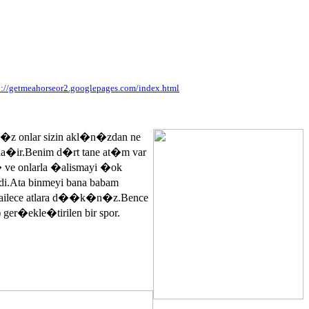
p://getmeahorseor2.googlepages.com/index.html
n�z onlar sizin akl�n�zdan ne
ayla�ir.Benim d�rt tane at�m var
� ve onlarla �alismayi �ok
.Ata binmeyi bana babam
 ailece atlara d��k�n�z.Bence
 ger�ekle�tirilen bir spor.