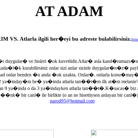
AT ADAM
tlarla ilgili her�eyi bu adreste bulabilirsiniz.
htt
r duygular� ve hisleri �ok kuvetlidir.Atlar� asla kand�ramazs�
rkada�l�k kurabilirsiniz onlar sizi anlar sizinle duygular�n�z� p
armad onlar benden �u anda �ok uzakta. Onlar�, onlarla konu�may
 ya�inday�m be� ya�inda atlarla tan��t�m ilk at�m melanie'di
an 9 ya�inda o da 3 ya�indayken atlarla tan��t�.K�sacas� biz
, ��nk� bir canl� ile birlikte (o an ne hisettiysen anlayan bir canl�)
narod95@hotmail.com