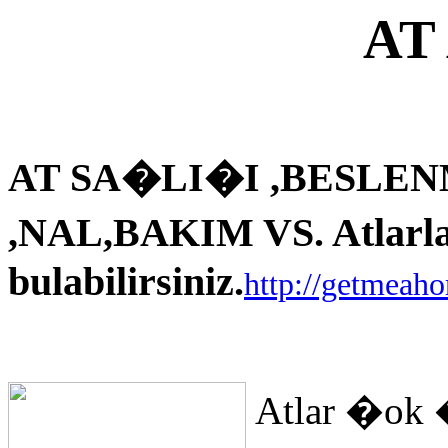
AT
AT SA�LI�I ,BESLEN
,NAL,BAKIM VS. Atlarla i
bulabilirsiniz.
http://getmeah
Atlar �ok 