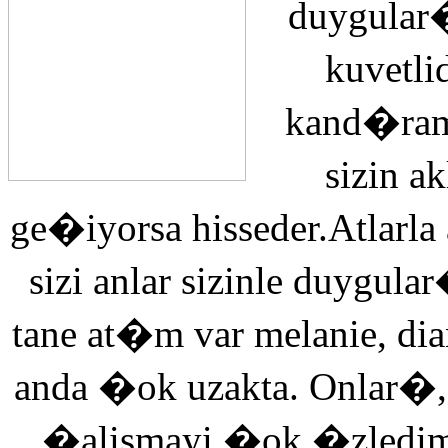
duygular�
kuvetli
kand�ra
sizin 
ge�iyorsa hisseder.Atlarla
sizi anlar sizinle duyg
tane at�m var melanie, di
anda �ok uzakta. Onlar�,
�alismayi �ok �zledi