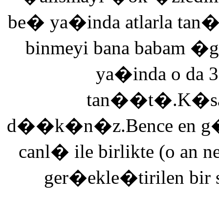
be� ya�inda atlarla tan
binmeyi bana babam �g
ya�inda o da 3
tan��t�.K�saca
d��k�n�z.Bence en g�ze
canl� ile birlikte (o an n
ger�ekle�tirilen bir 